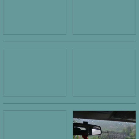
ZERSTÖRTER SCHULEN IN NEPAL
STIFTUNGSZWECK
PROJEKTE
KONTAKT
DATENSCHUTZ
IMPRESSUM
Sprache auswählen
ENGLISH