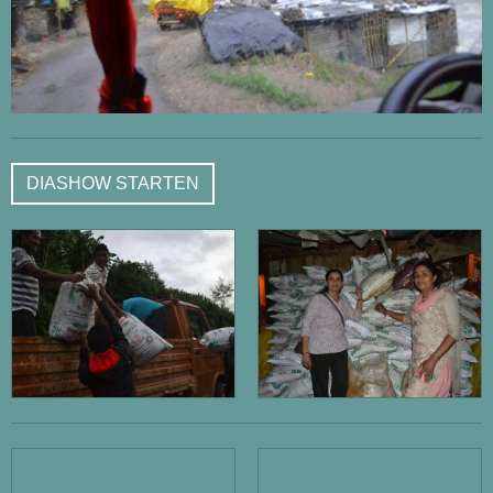
GORKHA 06.06.2015
DHADING 06.06.2015
DHADING 23.05.2015
GORKHA 16.05.2015
DIASHOW STARTEN
DHADING 12.05.2015
GORKHA 01.05.2015
DISTRIKT SINDHUPALCHOK NOVEMBER 2015
KATHMANDU NOVEMBER 2015
DAS SCHWERE ERDBEBEN IN NEPAL AM
25.04.2015
WIEDERAUFBAU VON VOM ERDBEBEN