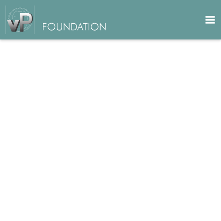
HOME
AKTUELLES AUS NEPAL
NEPALBESUCH FRITZ UND SYBILLE VON
PHILIPP ALS VORSTÄNDE DER VPF
NACH DER PANDEMIE
INDRENI ORGANIC FARM RAINBOW CHILDREN
HOME - NEUE GEFLÜGELFARM
VERTEILUNG VON HILFSGÜTERN UND
WARMER KLEIDUNG AN NOTLEIDENDE
LANDBEVÖLKERUNG
HILFSEINSÄTZE BEI NOTLEIDENDER