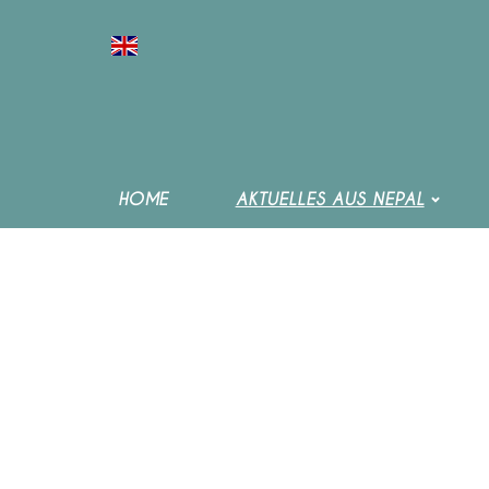
HOME
AKTUELLES AUS NEPAL
NEPALBESUCH FRITZ UND SYBILLE VON PHILIPP AL
NACH DER PANDEMIE
HOME
AKTUELLES AUS NEPAL
INDRENI ORGANIC FARM RAINBOW CHILDREN HOME
VERTEILUNG VON HILFSGÜTERN UND WARMER KLE
HILFSEINSÄTZE BEI NOTLEIDENDER BEVÖLKERUNG
HILFSEINSÄTZE FLUTKATASTROPHE
VERMITTLUNG VON PATENSCHAFTEN
ERDBEBENHILFSEINSÄTZE UND KATASTROPHENHIL