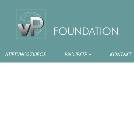
S VORSTÄNDE DER VPF
STIFTUNGSZWECK
PROJEKTE
KONTAKT
 - NEUE GEFLÜGELFARM
IDUNG AN NOTLEIDENDE LANDBEVÖLKERUNG
 NACH KÄLTEEINBRUCH
FE