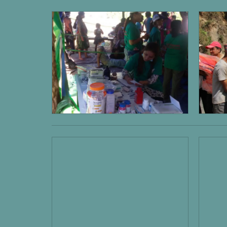
DISTRIKT SINDHUPALCHOK NOVEMBER 2015
KATHMANDU NOVEMBER 2015
DAS SCHWERE ERDBEBEN IN NEPAL AM 25.04.2015
WIEDERAUFBAU VON VOM ERDBEBEN ZERSTÖRTER 
STIFTUNGSZWECK
PROJEKTE
KONTAKT
DATENSCHUTZ
IMPRESSUM
Sprache auswählen