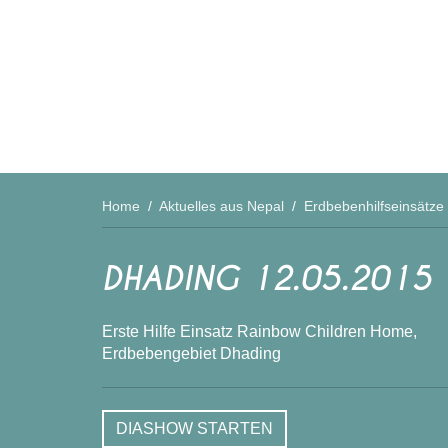
KARNALI JANUAR 2017 - VERTEILUNG WARMER WI
RASUWA JANUAR 2016
DEZEMBER 2015 - VERTEILUNG WARMER KLEIDUN
PAREWA DANDA, AUG. 2015
DOLAKHA 03.07.2015
Home
/
Aktuelles aus Nepal
/
Erdbebenhilfseinsätze
GORKHA 06.06.2015
DHADING 06.06.2015
DHADING 12.05.2015
DHADING 23.05.2015
Erste Hilfe Einsatz Rainbow Children Home,
GORKHA 16.05.2015
Erdbebengebiet Dhading
DHADING 12.05.2015
DIASHOW STARTEN
GORKHA 01.05.2015