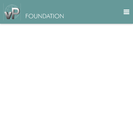
HOME
AKTUELLES AUS NEPAL
STIFTUNGSZWECK
PROJEKTE
KONTAKT
DATENSCHUTZ
IMPRESSUM
Sprache auswählen